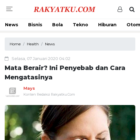
News
Bisnis
Bola
Tekno
Hiburan
Otom
Home
Health
News
Selasa, 07 Januari 2020 04:02
Mata Berair? Ini Penyebab dan Cara
Mengatasinya
Mays
Konten Redaksi Rakyatku.Com