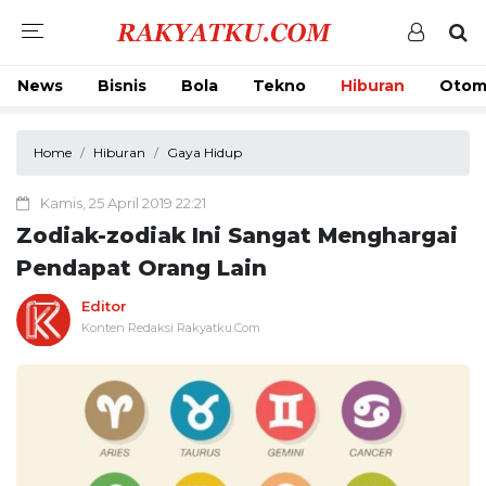
News
Bisnis
Bola
Tekno
Hiburan
Otom
Home
Hiburan
Gaya Hidup
Kamis, 25 April 2019 22:21
Zodiak-zodiak Ini Sangat Menghargai
Pendapat Orang Lain
Editor
Konten Redaksi Rakyatku.Com