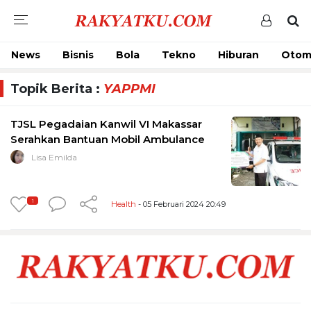
News
Bisnis
Bola
Tekno
Hiburan
Otom
Topik Berita :
YAPPMI
TJSL Pegadaian Kanwil VI Makassar
Serahkan Bantuan Mobil Ambulance
Lisa Emilda
1
Health
- 05 Februari 2024 20:49