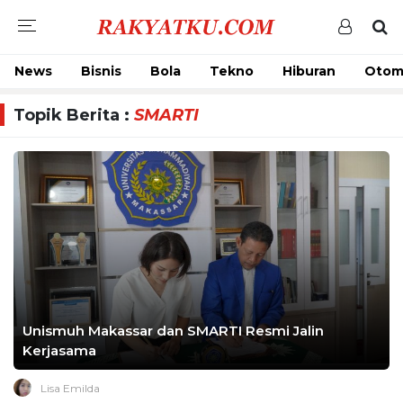
News
Bisnis
Bola
Tekno
Hiburan
Otom
Topik Berita :
SMARTI
Unismuh Makassar dan SMARTI Resmi Jalin
Kerjasama
Lisa Emilda