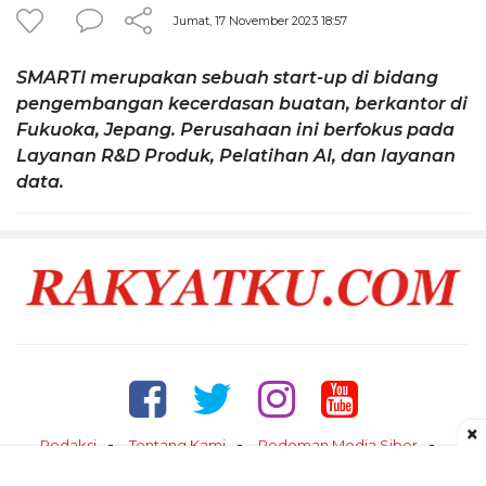
Jumat, 17 November 2023 18:57
SMARTI merupakan sebuah start-up di bidang
pengembangan kecerdasan buatan, berkantor di
Fukuoka, Jepang. Perusahaan ini berfokus pada
Layanan R&D Produk, Pelatihan AI, dan layanan
data.
×
Redaksi
Tentang Kami
Pedoman Media Siber
Kontak
Disclaimer
Privacy Policy