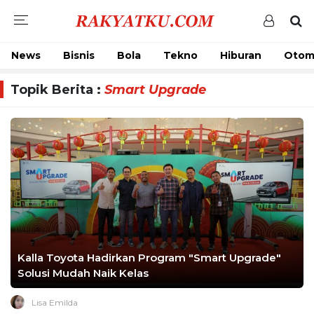
News
Bisnis
Bola
Tekno
Hiburan
Otom
Topik Berita :
Smart Upgrade
Kalla Toyota Hadirkan Program "Smart Upgrade"
Solusi Mudah Naik Kelas
Lisa Emilda