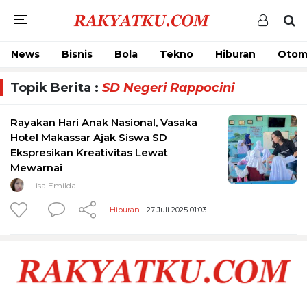
News
Bisnis
Bola
Tekno
Hiburan
Otom
Topik Berita :
SD Negeri Rappocini
Rayakan Hari Anak Nasional, Vasaka
Hotel Makassar Ajak Siswa SD
Ekspresikan Kreativitas Lewat
Mewarnai
Lisa Emilda
Hiburan
- 27 Juli 2025 01:03