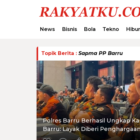
News
Bisnis
Bola
Tekno
Hibu
Topik Berita :
Sapma PP Barru
Polres Barru Berhasil Ungkap K
Barru: Layak Diberi Penghargaan