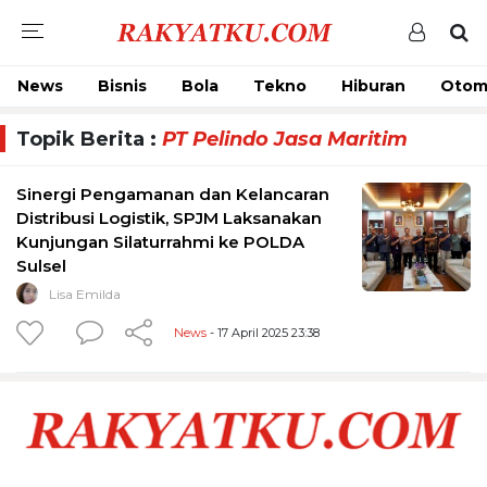
News
Bisnis
Bola
Tekno
Hiburan
Otom
Topik Berita :
PT Pelindo Jasa Maritim
Sinergi Pengamanan dan Kelancaran
Distribusi Logistik, SPJM Laksanakan
Kunjungan Silaturrahmi ke POLDA
Sulsel
Lisa Emilda
News
- 17 April 2025 23:38