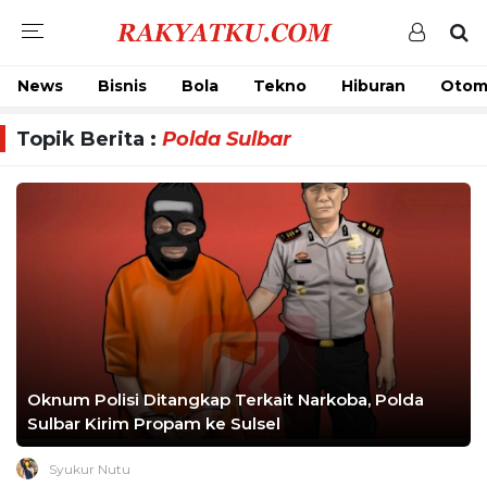
News
Bisnis
Bola
Tekno
Hiburan
Otom
Topik Berita :
Polda Sulbar
Oknum Polisi Ditangkap Terkait Narkoba, Polda
Sulbar Kirim Propam ke Sulsel
Syukur Nutu