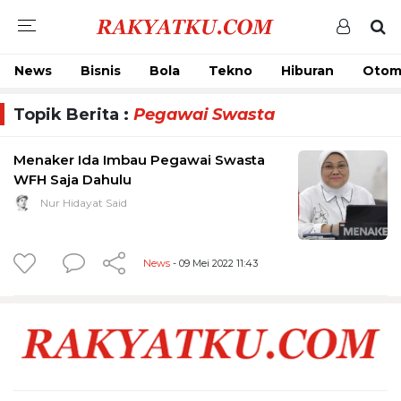
News
Bisnis
Bola
Tekno
Hiburan
Otom
Topik Berita :
Pegawai Swasta
Menaker Ida Imbau Pegawai Swasta
WFH Saja Dahulu
Nur Hidayat Said
News
- 09 Mei 2022 11:43