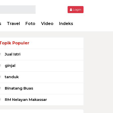
Login
s
Travel
Foto
Video
Indeks
Topik Populer
Jual Istri
#
ginjal
#
tanduk
#
Binatang Buas
#
RM Nelayan Makassar
#