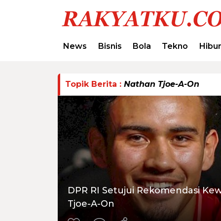
News
Bisnis
Bola
Tekno
Hibu
Topik Berita :
Nathan Tjoe-A-On
DPR RI Setujui Rekomendasi Ke
Tjoe-A-On