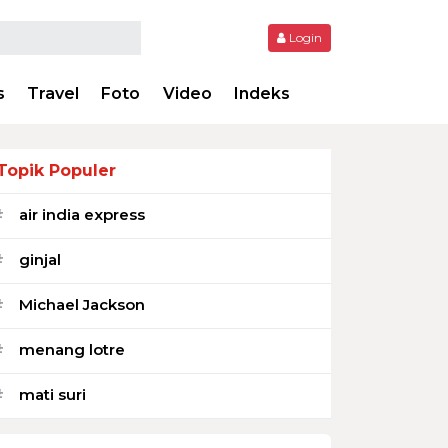
Login
s
Travel
Foto
Video
Indeks
Topik Populer
air india express
#
ginjal
#
Michael Jackson
#
menang lotre
#
mati suri
#