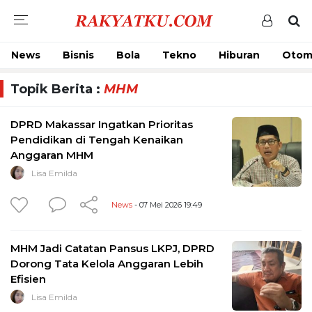
News
Bisnis
Bola
Tekno
Hiburan
Otom
Topik Berita :
MHM
DPRD Makassar Ingatkan Prioritas
Pendidikan di Tengah Kenaikan
Anggaran MHM
Lisa Emilda
News
- 07 Mei 2026 19:49
MHM Jadi Catatan Pansus LKPJ, DPRD
Dorong Tata Kelola Anggaran Lebih
Efisien
Lisa Emilda