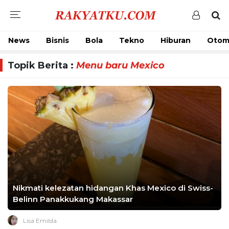
News
Bisnis
Bola
Tekno
Hiburan
Otom
Topik Berita :
Menu baru Mexico
Nikmati kelezatan hidangan Khas Mexico di Swiss-
Belinn Panakkukang Makassar
Lisa Emilda