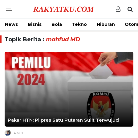
News
Bisnis
Bola
Tekno
Hiburan
Otom
Topik Berita :
mahfud MD
Pakar HTN: Pilpres Satu Putaran Sulit Terwujud
PaUs