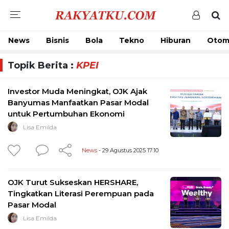
News
Bisnis
Bola
Tekno
Hiburan
Otom
Topik Berita :
KPEI
Investor Muda Meningkat, OJK Ajak
Banyumas Manfaatkan Pasar Modal
untuk Pertumbuhan Ekonomi
Lisa Emilda
News
- 29 Agustus 2025 17:10
OJK Turut Sukseskan HERSHARE,
Tingkatkan Literasi Perempuan pada
Pasar Modal
Lisa Emilda