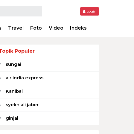
Login
s
Travel
Foto
Video
Indeks
Topik Populer
sungai
#
air india express
#
Kanibal
#
syekh ali jaber
#
ginjal
#