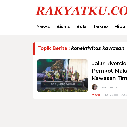
News
Bisnis
Bola
Tekno
Hibu
Topik Berita :
konektivitas kawasan
Jalur Rivers
Pemkot Maka
Kawasan Tim
Lisa Emilda
Bisnis
- 10 Oktober 2025