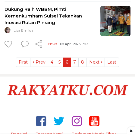
Dukung Raih WBBM, Pimti
Kemenkumham Sulsel Tekankan
Inovasi Rutan Pinrang
Lisa Emilda
News
- 08 April 2023 13:13
First
Prev
4
5
6
7
8
Next
Last
×
Redaksi
Tentang Kami
Pedoman Media Siber