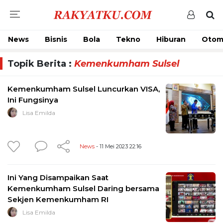
News
Bisnis
Bola
Tekno
Hiburan
Otom
Topik Berita :
Kemenkumham Sulsel
Kemenkumham Sulsel Luncurkan VISA,
Ini Fungsinya
Lisa Emilda
News
- 11 Mei 2023 22:16
Ini Yang Disampaikan Saat
Kemenkumham Sulsel Daring bersama
Sekjen Kemenkumham RI
Lisa Emilda