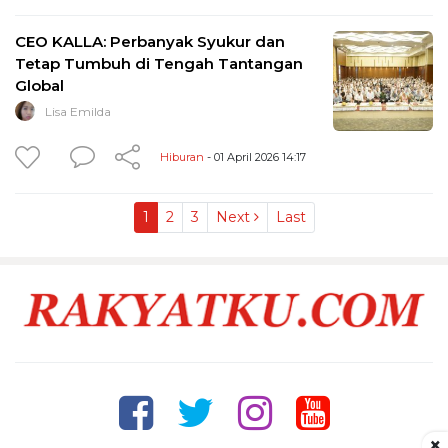
CEO KALLA: Perbanyak Syukur dan
Tetap Tumbuh di Tengah Tantangan
Global
Lisa Emilda
Hiburan
- 01 April 2026 14:17
1
2
3
Next
Last
×