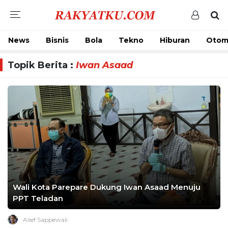
News
Bisnis
Bola
Tekno
Hiburan
Otom
Topik Berita :
Iwan Asaad
Wali Kota Parepare Dukung Iwan Asaad Menuju
PPT Teladan
Alief Sappewali