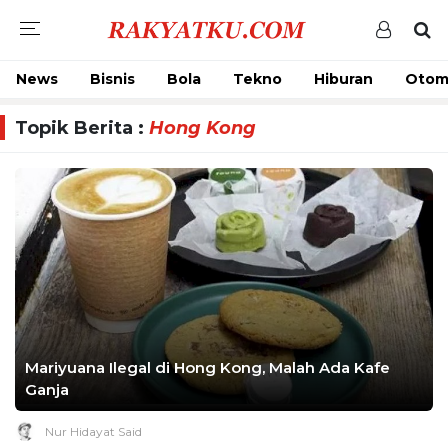
News
Bisnis
Bola
Tekno
Hiburan
Otom
Topik Berita :
Hong Kong
Mariyuana Ilegal di Hong Kong, Malah Ada Kafe
Ganja
Nur Hidayat Said