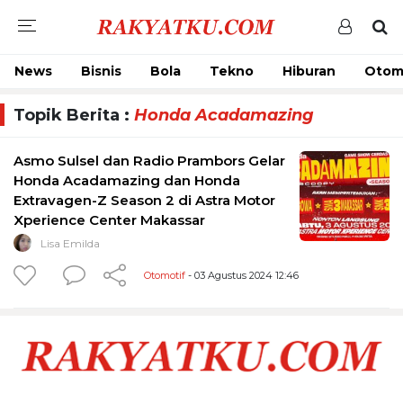
News
Bisnis
Bola
Tekno
Hiburan
Otom
Topik Berita :
Honda Acadamazing
Asmo Sulsel dan Radio Prambors Gelar
Honda Acadamazing dan Honda
Extravagen-Z Season 2 di Astra Motor
Xperience Center Makassar
Lisa Emilda
Otomotif
- 03 Agustus 2024 12:46