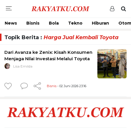
News
Bisnis
Bola
Tekno
Hiburan
Otom
Topik Berita :
Harga Jual Kembali Toyota
Dari Avanza ke Zenix: Kisah Konsumen
Menjaga Nilai Investasi Melalui Toyota
Lisa Emilda
Bisnis
- 02 Juni 2026 23:16