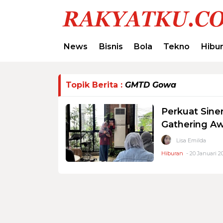
News
Bisnis
Bola
Tekno
Hibu
Topik Berita :
GMTD Gowa
Perkuat Sine
Gathering Aw
Lisa Emilda
Hiburan
- 20 Januari 2