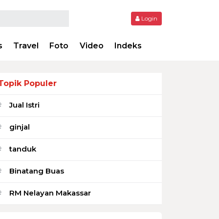
Login
s
Travel
Foto
Video
Indeks
Topik Populer
Jual Istri
#
ginjal
#
tanduk
#
Binatang Buas
#
RM Nelayan Makassar
#