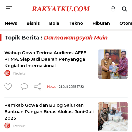
News
Bisnis
Bola
Tekno
Hiburan
Otom
Topik Berita :
Darmawangsyah Muin
Wabup Gowa Terima Audiensi AFEB
PTMA, Siap Jadi Daerah Penyangga
Kegiatan Internasional
Redaksi
News
- 21 Juli 2025 17:32
Pemkab Gowa dan Bulog Salurkan
Bantuan Pangan Beras Alokasi Juni–Juli
2025
Redaksi