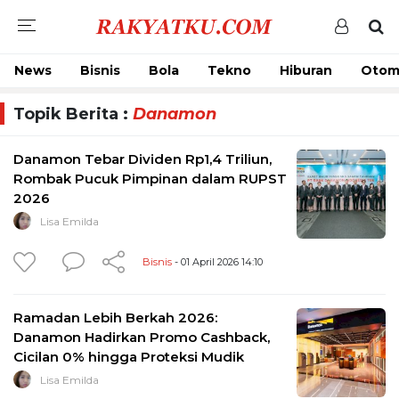
News
Bisnis
Bola
Tekno
Hiburan
Otom
Topik Berita :
Danamon
Danamon Tebar Dividen Rp1,4 Triliun,
Rombak Pucuk Pimpinan dalam RUPST
2026
Lisa Emilda
Bisnis
- 01 April 2026 14:10
Ramadan Lebih Berkah 2026:
Danamon Hadirkan Promo Cashback,
Cicilan 0% hingga Proteksi Mudik
Lisa Emilda