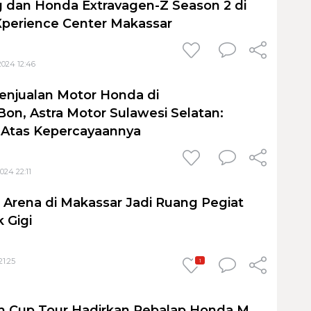
 dan Honda Extravagen-Z Season 2 di
Xperience Center Makassar
2024 12:46
enjualan Motor Honda di
Bon, Astra Motor Sulawesi Selatan:
 Atas Kepercayaannya
024 22:11
 Arena di Makassar Jadi Ruang Pegiat
 Gigi
21:25
1
 Cup Tour Hadirkan Pebalap Honda M.