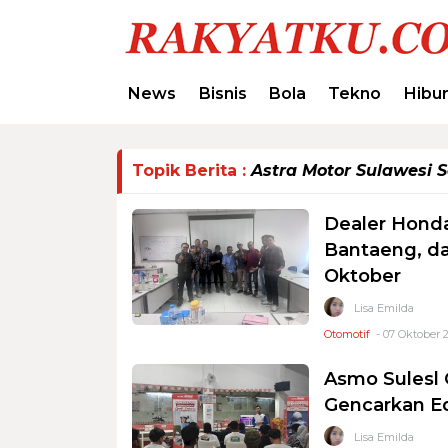
News
Bisnis
Bola
Tekno
Hibu
Topik Berita :
Astra Motor Sulawesi 
Dealer Honda
Bantaeng, d
Oktober
Lisa Emilda
Otomotif
- 07 Oktober 
Asmo Sulesl
Gencarkan E
Lisa Emilda