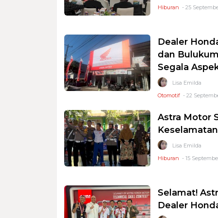
Hiburan
- 25 September
Dealer Honda
dan Bulukum
Segala Aspe
Lisa Emilda
Otomotif
- 22 Septembe
Astra Motor 
Keselamatan 
Lisa Emilda
Hiburan
- 15 September
Selamat! Ast
Dealer Honda