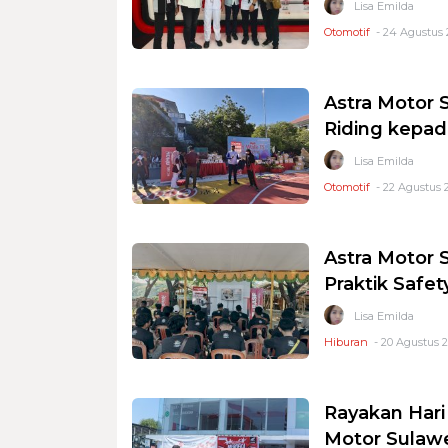
Lisa Emilda
Otomotif
- 24 Agustus 
Astra Motor 
Riding kepa
Lisa Emilda
Otomotif
- 22 Agustus 
Astra Motor 
Praktik Safet
Lisa Emilda
Hiburan
- 20 Agustus 
Rayakan Hari
Motor Sulawes