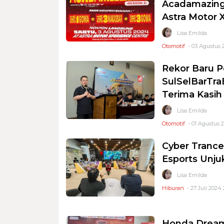
Acadamazing
Astra Motor 
Lisa Emilda
Otomotif
- 03 Agustus 
Rekor Baru P
SulSelBarTra
Terima Kasih
Lisa Emilda
Otomotif
- 01 Agustus 2
Cyber Trance
Esports Unjuk
Lisa Emilda
Hiburan
- 27 Juli 2024 
Honda Dream