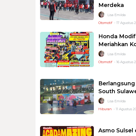
Merdeka
Lisa Emilda
Otomotif
- 17 Agustus 2
Honda Modif 
Meriahkan K
Lisa Emilda
Otomotif
- 16 Agustus 2
Berlangsung
South Sulawe
Lisa Emilda
Hiburan
- 11 Agustus 2
Asmo Sulsel 