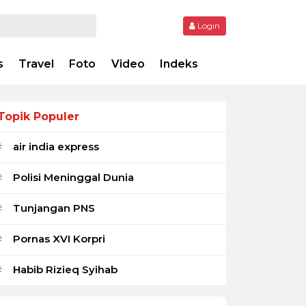
Login
s
Travel
Foto
Video
Indeks
Topik Populer
air india express
#
Polisi Meninggal Dunia
#
Tunjangan PNS
#
Pornas XVI Korpri
#
Habib Rizieq Syihab
#