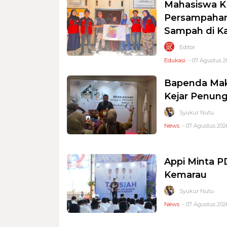
Mahasiswa K
Persampahan
Sampah di K
Editor
Edukasi
- 07 Agustus 2
Bapenda Mak
Kejar Penung
Syukur Nutu
News
- 07 Agustus 2026
Appi Minta 
Kemarau
Syukur Nutu
News
- 07 Agustus 2026