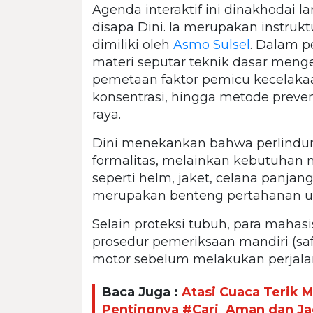
Agenda interaktif ini dinakhodai 
disapa Dini. Ia merupakan instruk
dimiliki oleh
Asmo Sulsel
. Dalam 
materi seputar teknik dasar men
pemetaan faktor pemicu kecelakaan
konsentrasi, hingga metode preventi
raya.
Dini menekankan bahwa perlindung
formalitas, melainkan kebutuhan 
seperti helm, jaket, celana panjan
merupakan benteng pertahanan ut
Selain proteksi tubuh, para maha
prosedur pemeriksaan mandiri (saf
motor sebelum melakukan perjala
Baca Juga :
Atasi Cuaca Terik 
Pentingnya #Cari_Aman dan Ja