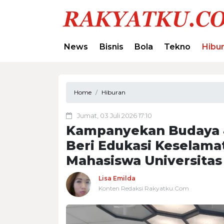
News
Bisnis
Bola
Tekno
Hibu
Home
Hiburan
Jumat, 03 Juli 2026 17:10
Kampanyekan Budaya #
Beri Edukasi Keselama
Mahasiswa Universita
Lisa Emilda
Konten Redaksi Rakyatku.Com