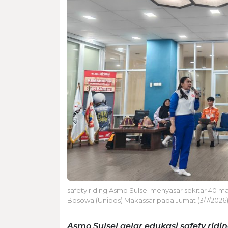
safety riding Asmo Sulsel menyasar sekitar 40 
Bosowa (Unibos) Makassar pada Jumat (3/7/2026)
Asmo Sulsel gelar edukasi safety ri