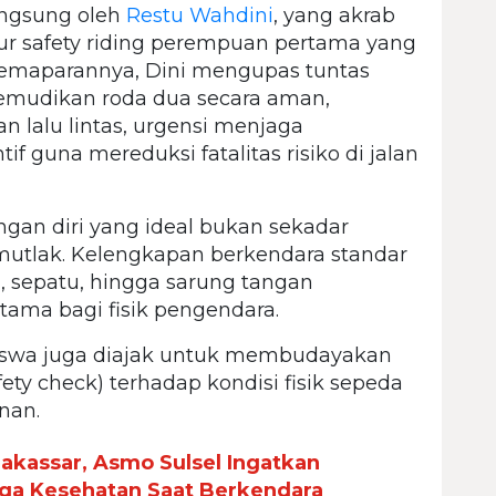
langsung oleh
Restu Wahdini
, yang akrab
tur safety riding perempuan pertama yang
pemaparannya, Dini mengupas tuntas
gemudikan roda dua secara aman,
 lalu lintas, urgensi menjaga
f guna mereduksi fatalitas risiko di jalan
an diri yang ideal bukan sekadar
mutlak. Kelengkapan berkendara standar
g, sepatu, hingga sarung tangan
ama bagi fisik pengendara.
siswa juga diajak untuk membudayakan
ety check) terhadap kondisi fisik sepeda
nan.
Makassar, Asmo Sulsel Ingatkan
ga Kesehatan Saat Berkendara