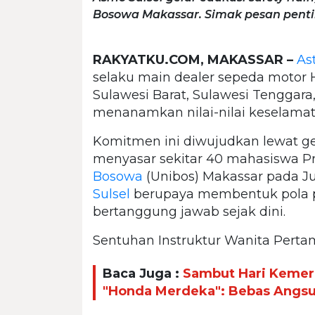
Bosowa Makassar. Simak pesan pentin
RAKYATKU.COM, MAKASSAR –
As
selaku main dealer sepeda motor H
Sulawesi Barat, Sulawesi Tenggara
menanamkan nilai-nilai keselamat
Komitmen ini diwujudkan lewat gel
menyasar sekitar 40 mahasiswa P
Bosowa
(Unibos) Makassar pada Jum
Sulsel
berupaya membentuk pola p
bertanggung jawab sejak dini.
Sentuhan Instruktur Wanita Per
Baca Juga :
Sambut Hari Kemer
"Honda Merdeka": Bebas Angsur