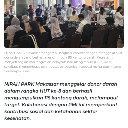
NIPAH PARK Makassar mengambil langkah konkret dengan menggelar aksi
donor darah yang berhasil menghimpun 115 kantong darah. Kegiatan ini
menjadi bagian dari rangkaian perayaan hari ulang tahun (HUT) ke-8,
sekaligus mempertegas peran pusat perbelanjaan sebagai ruang publik yang
berdampak sosial.
NIPAH PARK Makassar menggelar donor darah
dalam rangka HUT ke-8 dan berhasil
mengumpulkan 115 kantong darah, melampaui
target. Kolaborasi dengan PMI ini memperkuat
kontribusi sosial dan ketahanan sektor
kesehatan.