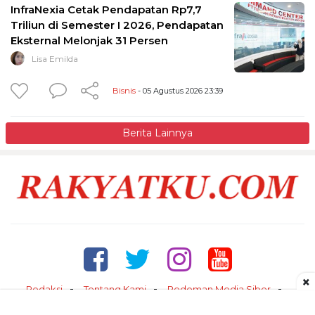
InfraNexia Cetak Pendapatan Rp7,7
Triliun di Semester I 2026, Pendapatan
Eksternal Melonjak 31 Persen
Lisa Emilda
Bisnis
- 05 Agustus 2026 23:39
Berita Lainnya
×
Redaksi
Tentang Kami
Pedoman Media Siber
Kontak
Disclaimer
Privacy Policy