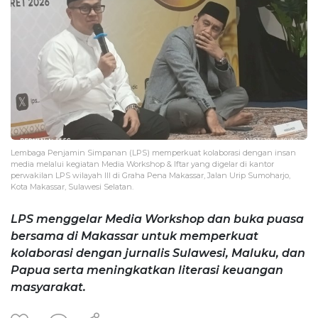
Lembaga Penjamin Simpanan (LPS) memperkuat kolaborasi dengan insan
media melalui kegiatan Media Workshop & Iftar yang digelar di kantor
perwakilan LPS wilayah III di Graha Pena Makassar, Jalan Urip Sumoharjo,
Kota Makassar, Sulawesi Selatan.
LPS menggelar Media Workshop dan buka puasa
bersama di Makassar untuk memperkuat
kolaborasi dengan jurnalis Sulawesi, Maluku, dan
Papua serta meningkatkan literasi keuangan
masyarakat.