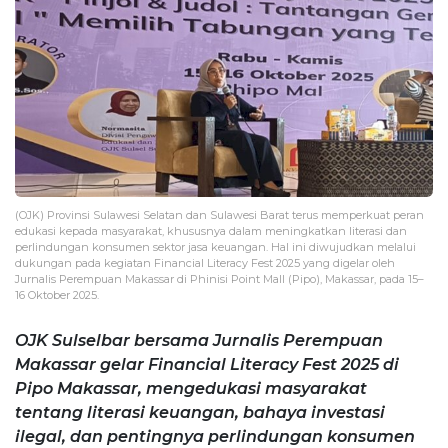
(OJK) Provinsi Sulawesi Selatan dan Sulawesi Barat terus memperkuat peran
edukasi kepada masyarakat, khususnya dalam meningkatkan literasi dan
perlindungan konsumen sektor jasa keuangan. Hal ini diwujudkan melalui
dukungan pada kegiatan Financial Literacy Fest 2025 yang digelar oleh
Jurnalis Perempuan Makassar di Phinisi Point Mall (Pipo), Makassar, pada 15–
16 Oktober 2025.
OJK Sulselbar bersama Jurnalis Perempuan
Makassar gelar Financial Literacy Fest 2025 di
Pipo Makassar, mengedukasi masyarakat
tentang literasi keuangan, bahaya investasi
ilegal, dan pentingnya perlindungan konsumen