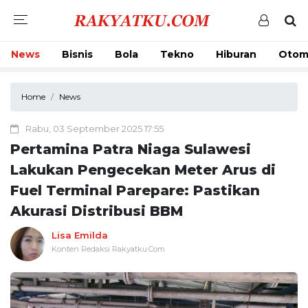
News
Bisnis
Bola
Tekno
Hiburan
Otom
Home
News
Rabu, 03 September 2025 17:55
Pertamina Patra Niaga Sulawesi
Lakukan Pengecekan Meter Arus di
Fuel Terminal Parepare: Pastikan
Akurasi Distribusi BBM
Lisa Emilda
Konten Redaksi Rakyatku.Com