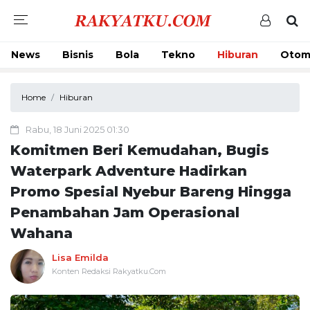
News
Bisnis
Bola
Tekno
Hiburan
Otom
Home
Hiburan
Rabu, 18 Juni 2025 01:30
Komitmen Beri Kemudahan, Bugis
Waterpark Adventure Hadirkan
Promo Spesial Nyebur Bareng Hingga
Penambahan Jam Operasional
Wahana
Lisa Emilda
Konten Redaksi Rakyatku.Com