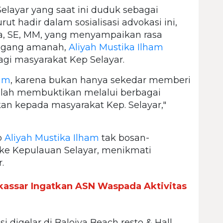
elayar yang saat ini duduk sebagai
ut hadir dalam sosialisasi advokasi ini,
a, SE, MM, yang menyampaikan rasa
megang amanah,
Aliyah Mustika Ilham
agi masyarakat Kep Selayar.
ham
, karena bukan hanya sekedar memberi
 telah membuktikan melalui berbagai
an kepada masyarakat Kep. Selayar,"
p
Aliyah Mustika Ilham
tak bosan-
ke Kepulauan Selayar, menikmati
.
kassar Ingatkan ASN Waspada Aktivitas
i digelar di Baloiya Beach resto & Hall,