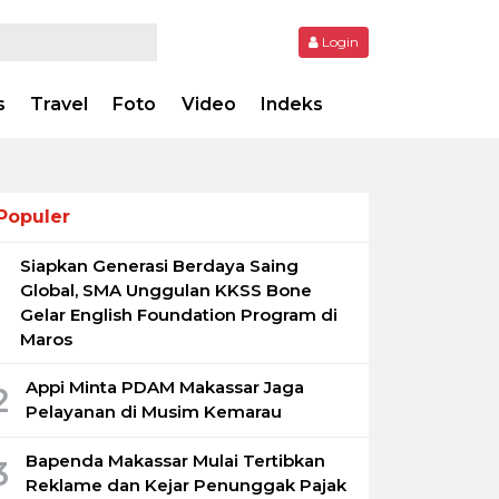
Login
s
Travel
Foto
Video
Indeks
Populer
Siapkan Generasi Berdaya Saing
1
Global, SMA Unggulan KKSS Bone
Gelar English Foundation Program di
Maros
Appi Minta PDAM Makassar Jaga
2
Pelayanan di Musim Kemarau
Bapenda Makassar Mulai Tertibkan
3
Reklame dan Kejar Penunggak Pajak