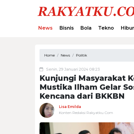
News
Bisnis
Bola
Tekno
Hibu
Home
News
Politik
Senin, 29 Januari 2024 08:23
Kunjungi Masyarakat K
Mustika Ilham Gelar So
Kencana dari BKKBN
Lisa Emilda
Konten Redaksi Rakyatku.Com