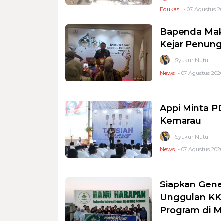
Edukasi
- 07 Agustus 2
Bapenda Mak
Kejar Penung
Syukur Nutu
News
- 07 Agustus 2026
Appi Minta 
Kemarau
Syukur Nutu
News
- 07 Agustus 2026
Siapkan Gene
Unggulan KKS
Program di 