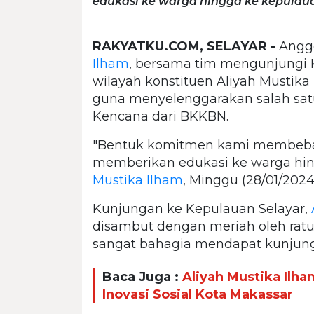
edukasi ke warga hingga ke kepulaua
RAKYATKU.COM, SELAYAR -
Anggo
Ilham
, bersama tim mengunjungi 
wilayah konstituen Aliyah Mustika
guna menyelenggarakan salah sat
Kencana dari BKKBN.
"Bentuk komitmen kami membebas
memberikan edukasi ke warga hi
Mustika Ilham
, Minggu (28/01/2024
Kunjungan ke Kepulauan Selayar,
disambut dengan meriah oleh rat
sangat bahagia mendapat kunjungan
Baca Juga :
Aliyah Mustika Il
Inovasi Sosial Kota Makassar