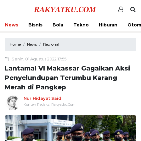
News
Bisnis
Bola
Tekno
Hiburan
Otom
Home
News
Regional
Senin, 01 Agustus 2022 17:55
Lantamal VI Makassar Gagalkan Aksi
Penyelundupan Terumbu Karang
Merah di Pangkep
Nur Hidayat Said
Konten Redaksi Rakyatku.Com