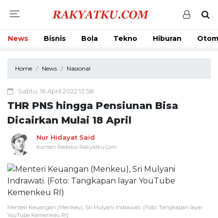
News
Bisnis
Bola
Tekno
Hiburan
Otom
Home
News
Nasional
Sabtu, 16 April 2022 13:58
THR PNS hingga Pensiunan Bisa
Dicairkan Mulai 18 April
Nur Hidayat Said
Konten Redaksi Rakyatku.Com
Menteri Keuangan (Menkeu), Sri Mulyani Indrawati. (Foto: Tangkapan layar
YouTube Kemenkeu RI)