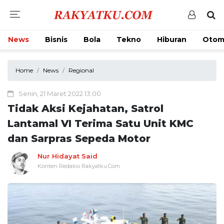
News
Bisnis
Bola
Tekno
Hiburan
Otom
Home
News
Regional
Senin, 21 Maret 2022 13:00
Tidak Aksi Kejahatan, Satrol
Lantamal VI Terima Satu Unit KMC
dan Sarpras Sepeda Motor
Nur Hidayat Said
Konten Redaksi Rakyatku.Com