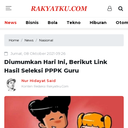
News
Bisnis
Bola
Tekno
Hiburan
Otom
Home
News
Nasional
Jumat, 08 Oktober 2021 09:26
Diumumkan Hari Ini, Berikut Link
Hasil Seleksi PPPK Guru
Nur Hidayat Said
Konten Redaksi Rakyatku.Com