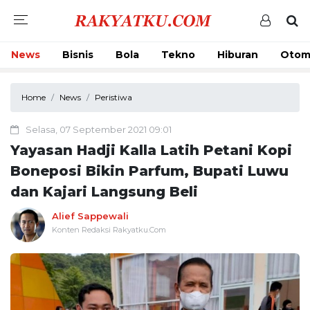
News
Bisnis
Bola
Tekno
Hiburan
Otom
Home
News
Peristiwa
Selasa, 07 September 2021 09:01
Yayasan Hadji Kalla Latih Petani Kopi
Boneposi Bikin Parfum, Bupati Luwu
dan Kajari Langsung Beli
Alief Sappewali
Konten Redaksi Rakyatku.Com