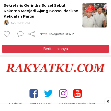
Sekretaris Gerindra Sulsel Sebut
Rakorda Menjadi Ajang Konsolidasikan
Kekuatan Partai
Syukur Nutu
News
- 05 Agustus 2026 12:11
Berita Lainnya
×
Redaksi
Tentang Kami
Pedoman Media Siber
Kontak
Disclaimer
Privacy Policy