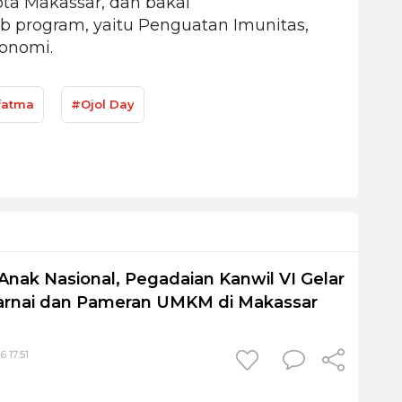
ta Makassar, dan bakal
b program, yaitu Penguatan Imunitas,
konomi.
fatma
#Ojol Day
Anak Nasional, Pegadaian Kanwil VI Gelar
nai dan Pameran UMKM di Makassar
6 17:51