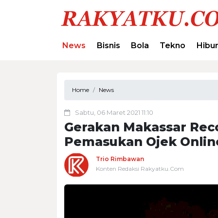
News
Bisnis
Bola
Tekno
Hibu
Home
News
Sabtu, 06 Maret 2021 11:10
Gerakan Makassar Rec
Pemasukan Ojek Onlin
Trio Rimbawan
Konten Redaksi Rakyatku.Com