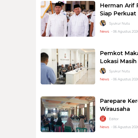
Herman Arif 
Siap Perkuat 
Syukur Nutu
News
- 06 Agustus 2026
Pemkot Makas
Lokasi Masi
Syukur Nutu
News
- 06 Agustus 2026
Parepare Ker
Wirausaha
Editor
News
- 06 Agustus 2026