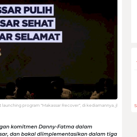
launching program "Makassar Recover", di kediamannya, jl
S
ngan komitmen Danny-Fatma dalam
sar, dan bakal diimplementasikan dalam tiga