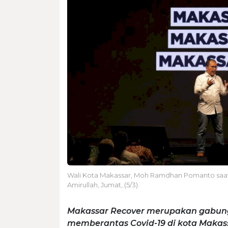
Wali Kota Makassar, Moh Ramdhan Pomanto saat 
Amirullah, Jumat, (5/3).
Makassar Recover merupakan gabu
memberantas Covid-19 di kota Makas