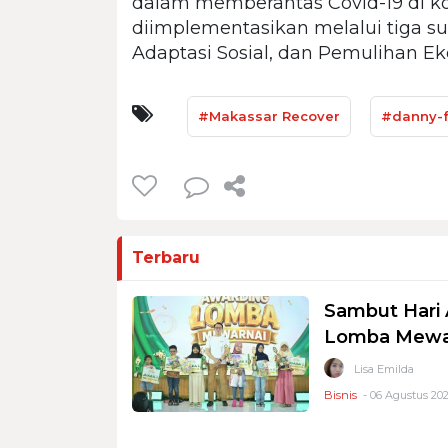
dalam memberantas Covid-19 di ko
diimplementasikan melalui tiga su
Adaptasi Sosial, dan Pemulihan E
#Makassar Recover
#danny-
Terbaru
Sambut Hari 
Lomba Mewar
Lisa Emilda
Bisnis
- 06 Agustus 202