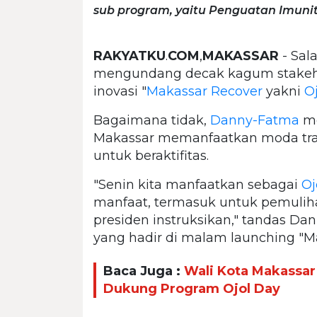
sub program, yaitu Penguatan Imunit
RAKYATKU
.
COM
,
MAKASSAR
- Sal
mengundang decak kagum stakehol
inovasi "
Makassar Recover
yakni
O
Bagaimana tidak,
Danny-Fatma
me
Makassar memanfaatkan moda trans
untuk beraktifitas.
"Senin kita manfaatkan sebagai
Oj
manfaat, termasuk untuk pemuli
presiden instruksikan," tandas Da
yang hadir di malam launching "Ma
Baca Juga :
Wali Kota Makassar
Dukung Program Ojol Day