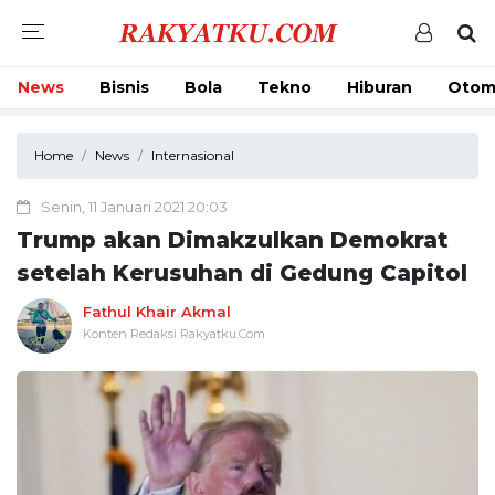
News
Bisnis
Bola
Tekno
Hiburan
Otom
Home
News
Internasional
Senin, 11 Januari 2021 20:03
Trump akan Dimakzulkan Demokrat
setelah Kerusuhan di Gedung Capitol
Fathul Khair Akmal
Konten Redaksi Rakyatku.Com