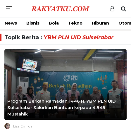
News
Bisnis
Bola
Tekno
Hiburan
Otom
Topik Berita :
YBM PLN UID Sulselrabar
Program Berkah Ramadan 1446 H, YBM PLN UID
Sulselrabar Salurkan Bantuan kepada 4.945
Mustahik
Lisa Emilda