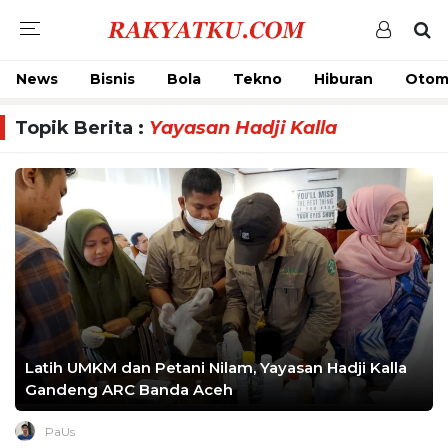
News
Bisnis
Bola
Tekno
Hiburan
Otom
Topik Berita :
Yayasan Hadji Kalla
Latih UMKM dan Petani Nilam, Yayasan Hadji Kalla
Gandeng ARC Banda Aceh
PaUs