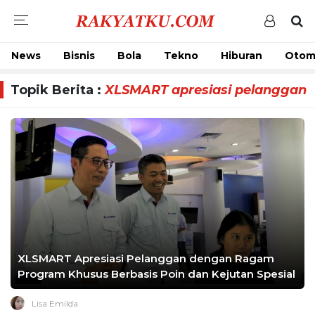
News
Bisnis
Bola
Tekno
Hiburan
Otom
Topik Berita :
XLSMART apresiasi pelanggan
XLSMART Apresiasi Pelanggan dengan Ragam
Program Khusus Berbasis Poin dan Kejutan Spesial
Lisa Emilda