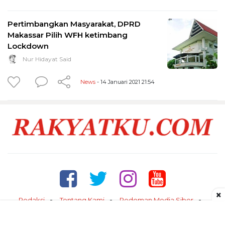
Pertimbangkan Masyarakat, DPRD
Makassar Pilih WFH ketimbang
Lockdown
Nur Hidayat Said
News
- 14 Januari 2021 21:54
×
Redaksi
Tentang Kami
Pedoman Media Siber
Kontak
Disclaimer
Privacy Policy