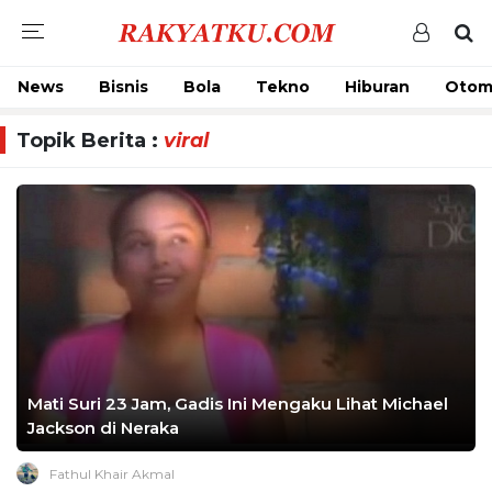
News
Bisnis
Bola
Tekno
Hiburan
Otom
Topik Berita :
viral
Mati Suri 23 Jam, Gadis Ini Mengaku Lihat Michael
Jackson di Neraka
Fathul Khair Akmal