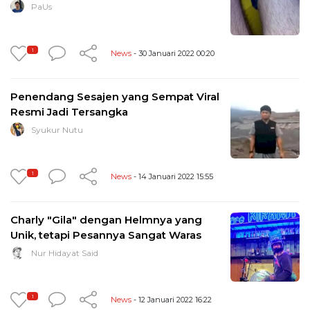
PaUs
1
News
- 30 Januari 2022 00:20
Penendang Sesajen yang Sempat Viral
Resmi Jadi Tersangka
Syukur Nutu
1
News
- 14 Januari 2022 15:55
Charly "Gila" dengan Helmnya yang
Unik, tetapi Pesannya Sangat Waras
Nur Hidayat Said
1
News
- 12 Januari 2022 16:22