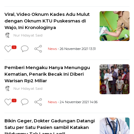
Viral, Video Oknum Kades Adu Mulut
dengan Oknum KTU Puskesmas di
Wajo, Ini Kronologinya
Nur Hidayat Said
1
News
- 26 November 2021 13:31
Pemberi Mengaku Hanya Menunggu
Kematian, Penarik Becak Ini Diberi
Warisan Rp2 Miliar
Nur Hidayat Said
1
News
- 24 November 2021 14:06
Bikin Geger, Dokter Gadungan Datangi
Satu per Satu Pasien sambil Katakan
"Hidupmu Tak Lama Lagi"