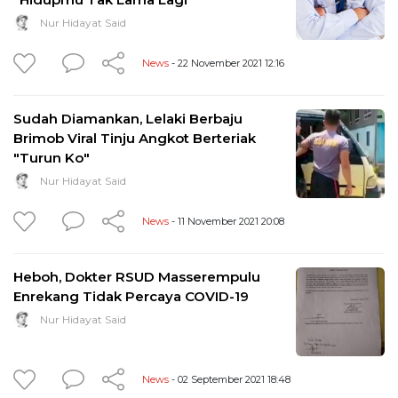
Nur Hidayat Said
News
- 22 November 2021 12:16
Sudah Diamankan, Lelaki Berbaju
Brimob Viral Tinju Angkot Berteriak
"Turun Ko"
Nur Hidayat Said
News
- 11 November 2021 20:08
Heboh, Dokter RSUD Masserempulu
Enrekang Tidak Percaya COVID-19
Nur Hidayat Said
News
- 02 September 2021 18:48