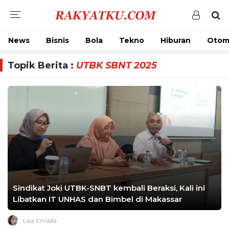
News
Bisnis
Bola
Tekno
Hiburan
Otom
Topik Berita :
UTBK SBNT 2025
Sindikat Joki UTBK-SNBT kembali Beraksi, Kali ini
Libatkan IT UNHAS dan Bimbel di Makassar
Lisa Emilda