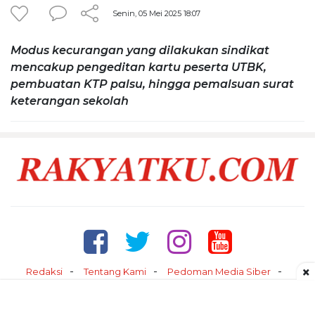
Senin, 05 Mei 2025 18:07
Modus kecurangan yang dilakukan sindikat
mencakup pengeditan kartu peserta UTBK,
pembuatan KTP palsu, hingga pemalsuan surat
keterangan sekolah
×
Redaksi
Tentang Kami
Pedoman Media Siber
Kontak
Disclaimer
Privacy Policy