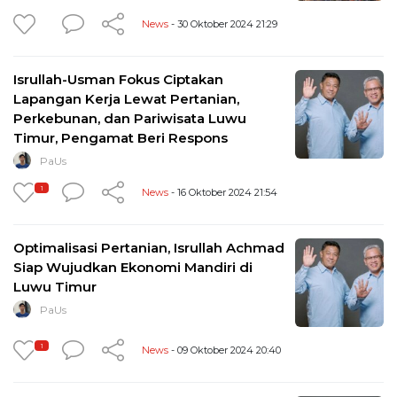
News
- 30 Oktober 2024 21:29
Isrullah-Usman Fokus Ciptakan
Lapangan Kerja Lewat Pertanian,
Perkebunan, dan Pariwisata Luwu
Timur, Pengamat Beri Respons
PaUs
1
News
- 16 Oktober 2024 21:54
Optimalisasi Pertanian, Isrullah Achmad
Siap Wujudkan Ekonomi Mandiri di
Luwu Timur
PaUs
1
News
- 09 Oktober 2024 20:40