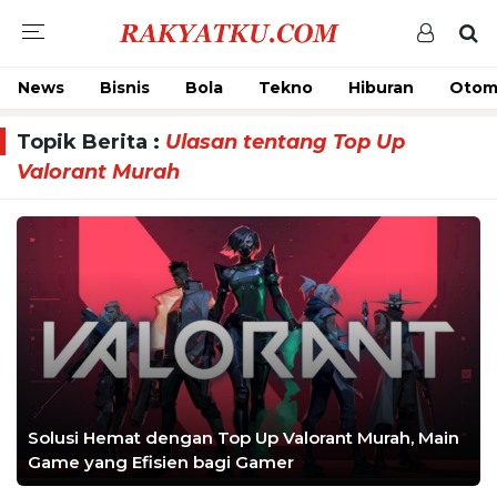
News
Bisnis
Bola
Tekno
Hiburan
Otom
Topik Berita :
Ulasan tentang Top Up
Valorant Murah
Solusi Hemat dengan Top Up Valorant Murah, Main
Game yang Efisien bagi Gamer